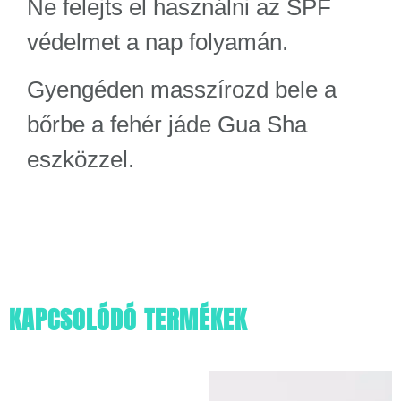
Ne felejts el használni az SPF
védelmet a nap folyamán.
Gyengéden masszírozd bele a
bőrbe a fehér jáde Gua Sha
eszközzel.
KAPCSOLÓDÓ TERMÉKEK