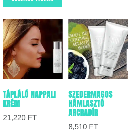
TÁPLÁLÓ NAPPALI
SZEDERMAGOS
KRÉM
HÁMLASZTÓ
ARCRADÍR
21,220
FT
8,510
FT