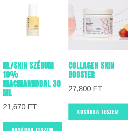
HL/SKIN SZÉRUM
COLLAGEN SKIN
10%
BOOSTER
NIACINAMIDDAL 30
27,800
FT
ML
21,670
FT
KOSÁRBA TESZEM
KOSÁRBA TESZEM