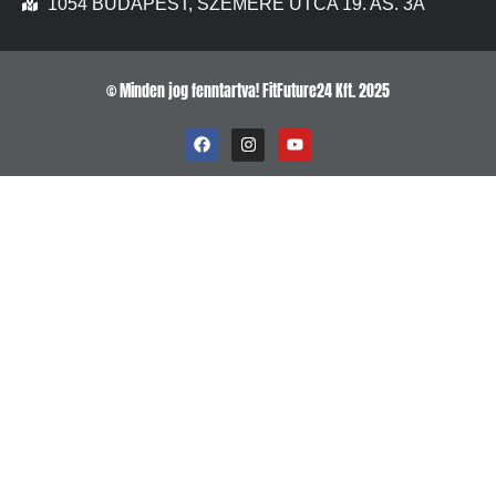
1054 BUDAPEST, SZEMERE UTCA 19. AS. 3A
© Minden jog fenntartva! FitFuture24 Kft. 2025