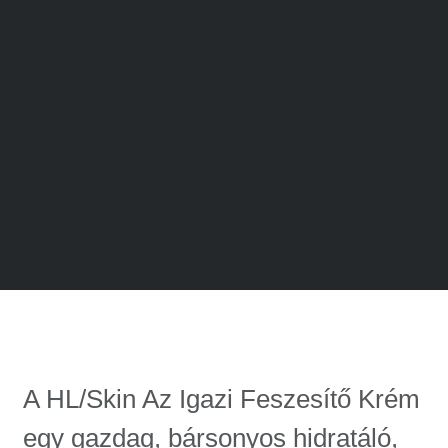
A HL/Skin Az Igazi Feszesítő Krém
egy gazdag, bársonyos hidratáló,