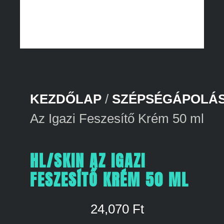
KEZDŐLAP
/
SZÉPSÉGÁPOLÁ
Az Igazi Feszesítő Krém 50 ml
HL/SKIN AZ IGAZI
FESZESÍTŐ KRÉM 50 ML
24,070
Ft