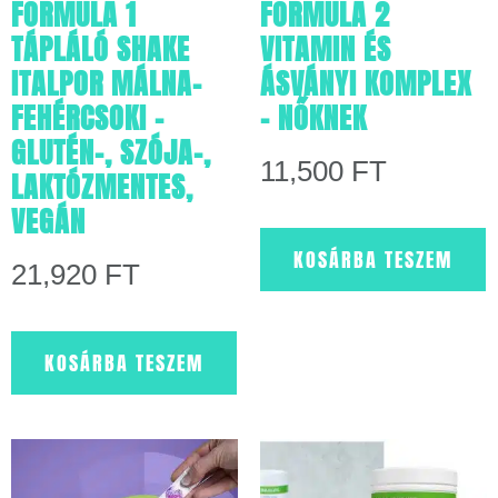
FORMULA 1
FORMULA 2
TÁPLÁLÓ SHAKE
VITAMIN ÉS
ITALPOR MÁLNA-
ÁSVÁNYI KOMPLEX
FEHÉRCSOKI –
– NŐKNEK
GLUTÉN-, SZÓJA-,
11,500
FT
LAKTÓZMENTES,
VEGÁN
KOSÁRBA TESZEM
21,920
FT
KOSÁRBA TESZEM