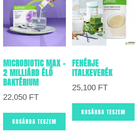
MICROBIOTIC MAX –
FEHÉRJE
2 MILLIÁRD ÉLŐ
ITALKEVERÉK
BAKTÉRIUM
25,100
FT
22,050
FT
KOSÁRBA TESZEM
KOSÁRBA TESZEM