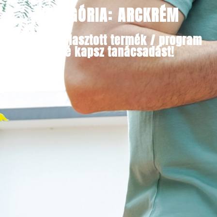
KATEGÓRIA: ARCKRÉM
Minden választott termék / program
mellé kapsz tanácsadást!​