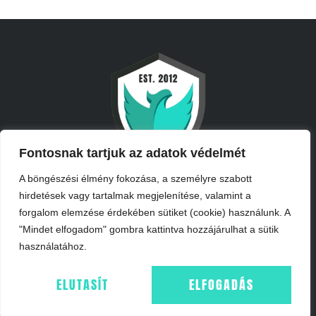
Fontosnak tartjuk az adatok védelmét
A böngészési élmény fokozása, a személyre szabott
hirdetések vagy tartalmak megjelenítése, valamint a
forgalom elemzése érdekében sütiket (cookie) használunk. A
"Mindet elfogadom" gombra kattintva hozzájárulhat a sütik
használatához.
INFORMÁCIÓK
ELUTASÍT
ELFOGADÁS
IMPRESSZUM
ÁSZF