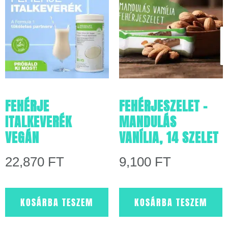
FEHÉRJE
FEHÉRJESZELET –
ITALKEVERÉK
MANDULÁS
VEGÁN
VANÍLIA, 14 SZELET
22,870
FT
9,100
FT
KOSÁRBA TESZEM
KOSÁRBA TESZEM