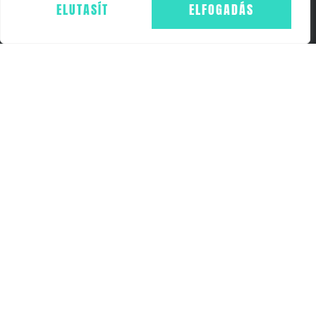
ELUTASÍT
ELFOGADÁS
ADATKEZELÉS - GDPR
COOKIE NYILATKOZAT
WEBSHOP
FŐOLDAL
KOSÁR
ELÉRHETŐSÉGEK
+36703657054
INFO@FF24.HU
24FITCLUB BUDAPEST
1054 BUDAPEST, SZEMERE UTCA 19. AS. 3A
© Minden jog fenntartva! FitFuture24 Kft. 2025