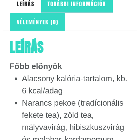
LEÍRÁS
TOVÁBBI INFORMÁCIÓK
VÉLEMÉNYEK (0)
LEÍRÁS
Főbb előnyök
Alacsony kalória-tartalom, kb.
6 kcal/adag
Narancs pekoe (tradícionális
fekete tea), zöld tea,
mályvavirág, hibiszkuszvirág
és malabar-kardamomum