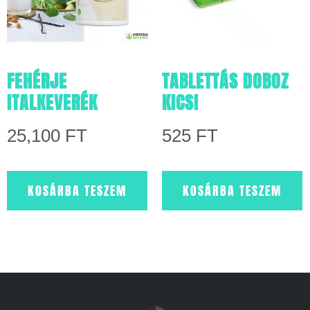
FEHÉRJE
TABLETTÁS DOBOZ
ITALKEVERÉK
KICSI
25,100
FT
525
FT
KOSÁRBA TESZEM
KOSÁRBA TESZEM