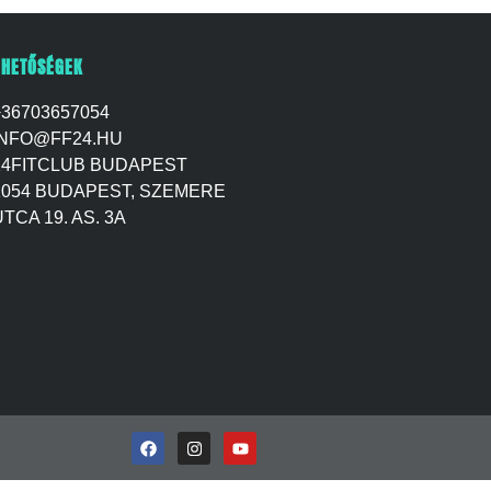
RHETŐSÉGEK
+36703657054
INFO@FF24.HU
24FITCLUB BUDAPEST
1054 BUDAPEST, SZEMERE
TCA 19. AS. 3A