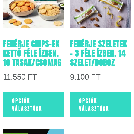
FEHÉRJE CHIPS-EK
FEHÉRJE SZELETEK
KETTŐ FÉLE ÍZBEN,
– 3 FÉLE ÍZBEN, 14
10 TASAK/CSOMAG
SZELET/DOBOZ
11,550
FT
9,100
FT
OPCIÓK
OPCIÓK
VÁLASZTÁSA
VÁLASZTÁSA