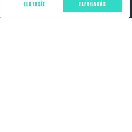
ELUTASÍT
ELFOGADÁS
IMPRESSZUM
ÁSZF
ADATKEZELÉS - GDPR
COOKIE NYILATKOZAT
WEBSHOP
FŐOLDAL
KOSÁR
ELÉRHETŐSÉGEK
+36703657054
INFO@FF24.HU
24FITCLUB BUDAPEST
1054 BUDAPEST, SZEMERE UTCA 19. AS. 3A