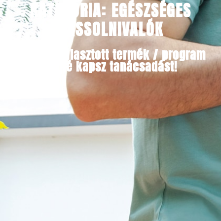
KATEGÓRIA: EGÉSZSÉGES
NASSOLNIVALÓK
Minden választott termék / program
mellé kapsz tanácsadást!​