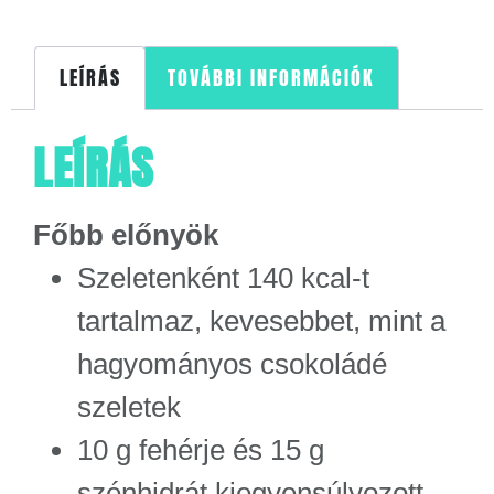
LEÍRÁS
TOVÁBBI INFORMÁCIÓK
LEÍRÁS
Főbb előnyök
Szeletenként 140 kcal-t
tartalmaz, kevesebbet, mint a
hagyományos csokoládé
szeletek
10 g fehérje és 15 g
szénhidrát kiegyensúlyozott