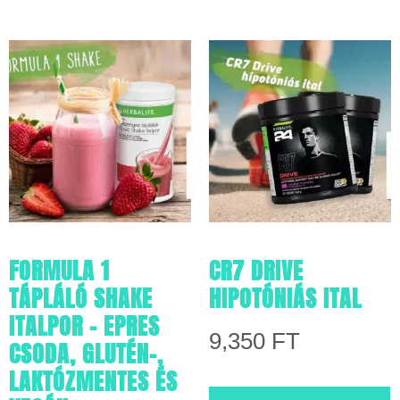
FORMULA 1
CR7 DRIVE
TÁPLÁLÓ SHAKE
HIPOTÓNIÁS ITAL
ITALPOR – EPRES
9,350
FT
CSODA, GLUTÉN-,
LAKTÓZMENTES ÉS