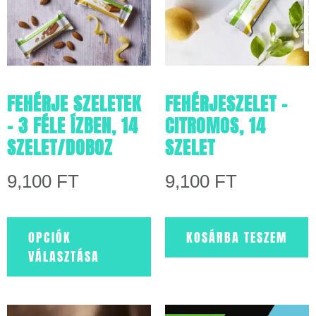
FEHÉRJE SZELETEK
FEHÉRJESZELET –
– 3 FÉLE ÍZBEN, 14
CITROMOS, 14
SZELET/DOBOZ
SZELET
9,100
FT
9,100
FT
OPCIÓK
KOSÁRBA TESZEM
VÁLASZTÁSA