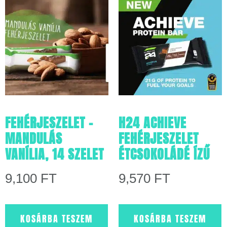
FEHÉRJESZELET –
H24 ACHIEVE
MANDULÁS
FEHÉRJESZELET
VANÍLIA, 14 SZELET
ÉTCSOKOLÁDÉ ÍZŰ
9,100
FT
9,570
FT
KOSÁRBA TESZEM
KOSÁRBA TESZEM