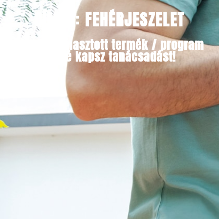
CÍMKE: FEHÉRJESZELET
Minden választott termék / program
mellé kapsz tanácsadást!​