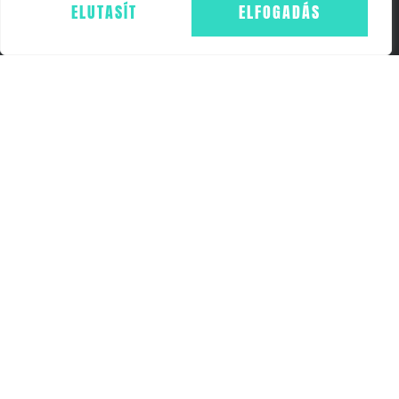
ELUTASÍT
ELFOGADÁS
IMPRESSZUM
ÁSZF
ADATKEZELÉS - GDPR
COOKIE NYILATKOZAT
WEBSHOP
FŐOLDAL
KOSÁR
ELÉRHETŐSÉGEK
+36703657054
INFO@FF24.HU
24FITCLUB BUDAPEST
1054 BUDAPEST, SZEMERE UTCA 19. AS. 3A