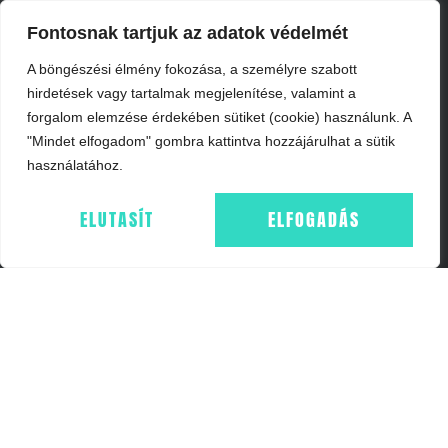
Fontosnak tartjuk az adatok védelmét
A böngészési élmény fokozása, a személyre szabott
hirdetések vagy tartalmak megjelenítése, valamint a
forgalom elemzése érdekében sütiket (cookie) használunk. A
"Mindet elfogadom" gombra kattintva hozzájárulhat a sütik
használatához.
ELUTASÍT
ELFOGADÁS
INFORMÁCIÓK
IMPRESSZUM
ÁSZF
ADATKEZELÉS - GDPR
COOKIE NYILATKOZAT