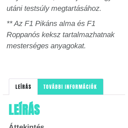
utáni testsúly megtartásához.
** Az F1 Pikáns alma és F1
Roppanós keksz tartalmazhatnak
mesterséges
anyagokat.
LEÍRÁS
TOVÁBBI INFORMÁCIÓK
LEÍRÁS
Áttekintés