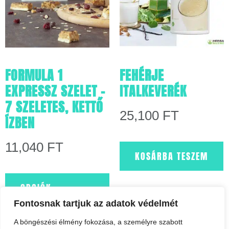
FORMULA 1
FEHÉRJE
EXPRESSZ SZELET –
ITALKEVERÉK
7 SZELETES, KETTŐ
25,100
FT
ÍZBEN
11,040
FT
KOSÁRBA TESZEM
OPCIÓK
VÁLASZTÁSA
Fontosnak tartjuk az adatok védelmét
A böngészési élmény fokozása, a személyre szabott