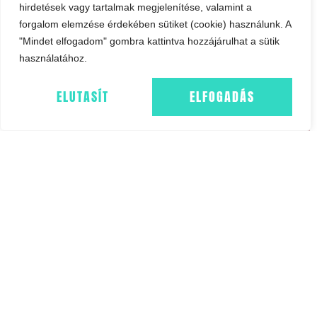
hirdetések vagy tartalmak megjelenítése, valamint a
forgalom elemzése érdekében sütiket (cookie) használunk. A
"Mindet elfogadom" gombra kattintva hozzájárulhat a sütik
használatához.
ELUTASÍT
ELFOGADÁS
FORMULA 2
COLLAGEN SKIN
VITAMIN ÉS
BOOSTER
ÁSVÁNYI KOMPLEX
27,800
FT
– FÉRFIAKNAK
11,500
FT
KOSÁRBA TESZEM