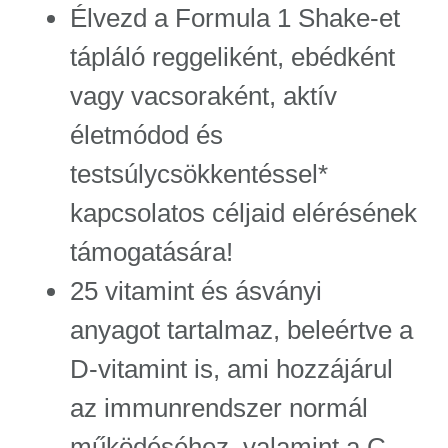
Élvezd a Formula 1 Shake-et
tápláló reggeliként, ebédként
vagy vacsoraként, aktív
életmódod és
testsúlycsökkentéssel*
kapcsolatos céljaid elérésének
támogatására!
25 vitamint és ásványi
anyagot tartalmaz, beleértve a
D-vitamint is, ami hozzájárul
az immunrendszer normál
működéséhez, valamint a C-