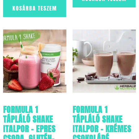
KOSÁRBA TESZEM
FORMULA 1
FORMULA 1
TÁPLÁLÓ SHAKE
TÁPLÁLÓ SHAKE
ITALPOR – EPRES
ITALPOR – KRÉMES
CSODA, GLUTÉN-,
CSOKOLÁDÉ,