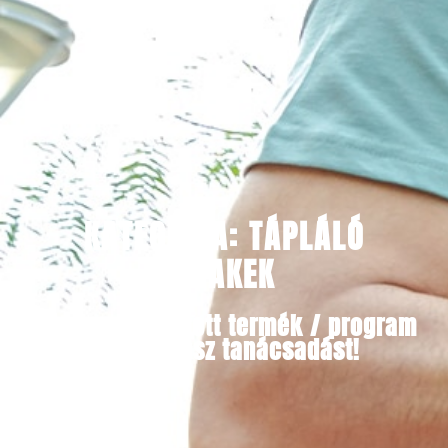
KATEGÓRIA: TÁPLÁLÓ
SHAKEK
Minden választott termék / program
mellé kapsz tanácsadást!​