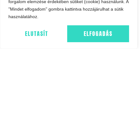
GLUTÉN-, SZÓJA-,
forgalom elemzése érdekében sütiket (cookie) használunk. A
LAKTÓZMENTES,
"Mindet elfogadom" gombra kattintva hozzájárulhat a sütik
VEGÁN
használatához.
ELUTASÍT
ELFOGADÁS
21,920
FT
KOSÁRBA TESZEM