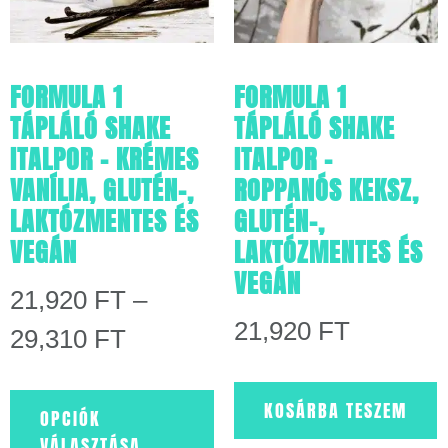
FORMULA 1
FORMULA 1
TÁPLÁLÓ SHAKE
TÁPLÁLÓ SHAKE
ITALPOR – KRÉMES
ITALPOR –
VANÍLIA, GLUTÉN-,
ROPPANÓS KEKSZ,
LAKTÓZMENTES ÉS
GLUTÉN-,
VEGÁN
LAKTÓZMENTES ÉS
VEGÁN
21,920
FT
–
21,920
FT
29,310
FT
KOSÁRBA TESZEM
OPCIÓK
VÁLASZTÁSA