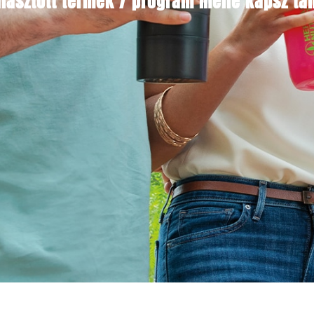
lasztott termék / program mellé kapsz tan