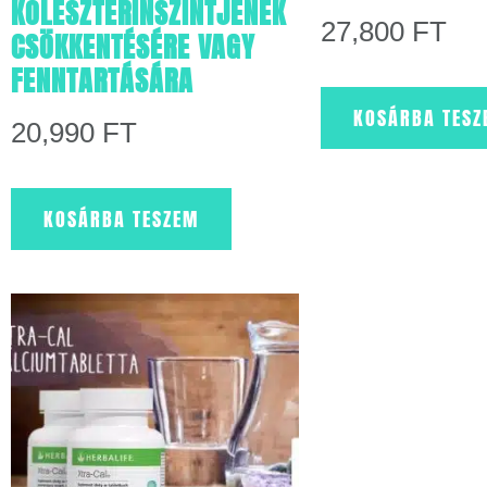
KOLESZTERINSZINTJÉNEK
27,800
FT
CSÖKKENTÉSÉRE VAGY
FENNTARTÁSÁRA
KOSÁRBA TESZ
20,990
FT
KOSÁRBA TESZEM