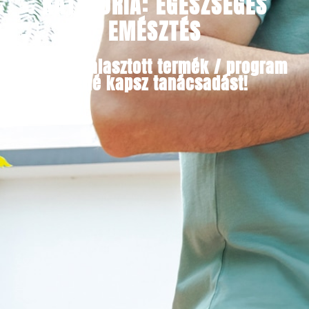
KATEGÓRIA: EGÉSZSÉGES
EMÉSZTÉS
Minden választott termék / program
mellé kapsz tanácsadást!​