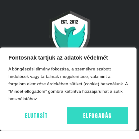
Fontosnak tartjuk az adatok védelmét
A böngészési élmény fokozása, a személyre szabott
hirdetések vagy tartalmak megjelenítése, valamint a
forgalom elemzése érdekében sütiket (cookie) használunk. A
"Mindet elfogadom" gombra kattintva hozzájárulhat a sütik
használatához.
INFORMÁCIÓK
ELUTASÍT
ELFOGADÁS
IMPRESSZUM
ÁSZF
ADATKEZELÉS - GDPR
COOKIE NYILATKOZAT