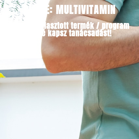
CÍMKE: MULTIVITAMIN
Minden választott termék / program
mellé kapsz tanácsadást!​