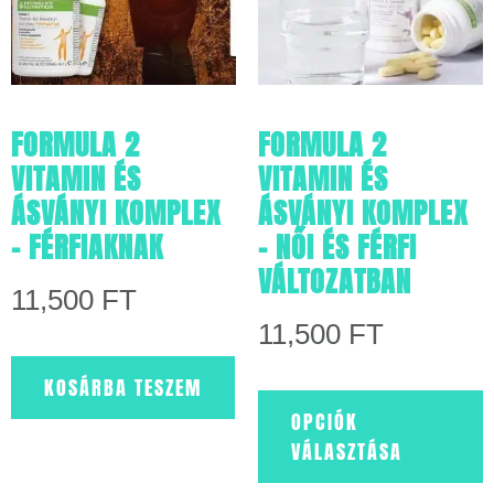
FORMULA 2
FORMULA 2
VITAMIN ÉS
VITAMIN ÉS
ÁSVÁNYI KOMPLEX
ÁSVÁNYI KOMPLEX
– FÉRFIAKNAK
– NŐI ÉS FÉRFI
VÁLTOZATBAN
11,500
FT
11,500
FT
KOSÁRBA TESZEM
OPCIÓK
VÁLASZTÁSA