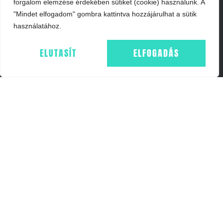
forgalom elemzése érdekében sütiket (cookie) használunk. A
"Mindet elfogadom" gombra kattintva hozzájárulhat a sütik
használatához.
ELUTASÍT
ELFOGADÁS
INFORMÁCIÓK
IMPRESSZUM
ÁSZF
ADATKEZELÉS - GDPR
COOKIE NYILATKOZAT
WEBSHOP
FŐOLDAL
KOSÁR
ELÉRHETŐSÉGEK
+36703657054
INFO@FF24.HU