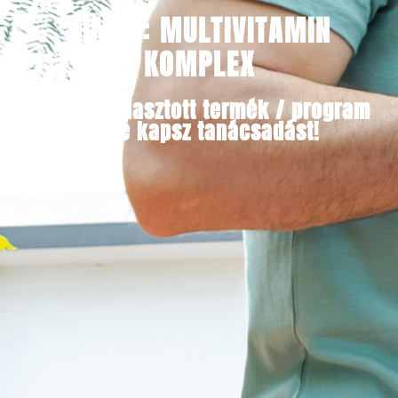
CÍMKE: MULTIVITAMIN
KOMPLEX
Minden választott termék / program
mellé kapsz tanácsadást!​