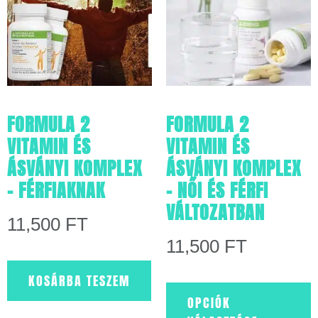
FORMULA 2
FORMULA 2
VITAMIN ÉS
VITAMIN ÉS
ÁSVÁNYI KOMPLEX
ÁSVÁNYI KOMPLEX
– FÉRFIAKNAK
– NŐI ÉS FÉRFI
VÁLTOZATBAN
11,500
FT
11,500
FT
KOSÁRBA TESZEM
OPCIÓK