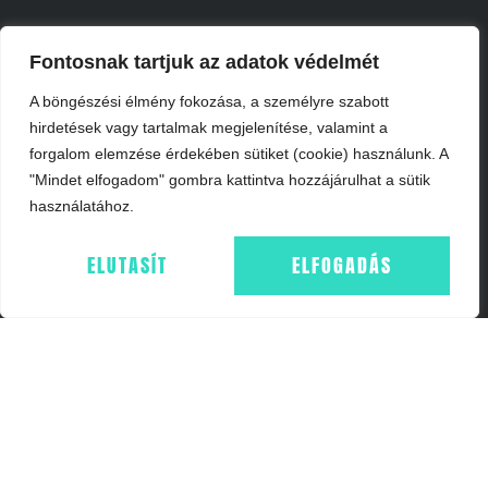
Fontosnak tartjuk az adatok védelmét
A böngészési élmény fokozása, a személyre szabott
INFORMÁCIÓK
hirdetések vagy tartalmak megjelenítése, valamint a
forgalom elemzése érdekében sütiket (cookie) használunk. A
IMPRESSZUM
"Mindet elfogadom" gombra kattintva hozzájárulhat a sütik
ÁSZF
használatához.
ADATKEZELÉS - GDPR
COOKIE NYILATKOZAT
ELUTASÍT
ELFOGADÁS
WEBSHOP
FŐOLDAL
KOSÁR
ELÉRHETŐSÉGEK
+36703657054
INFO@FF24.HU