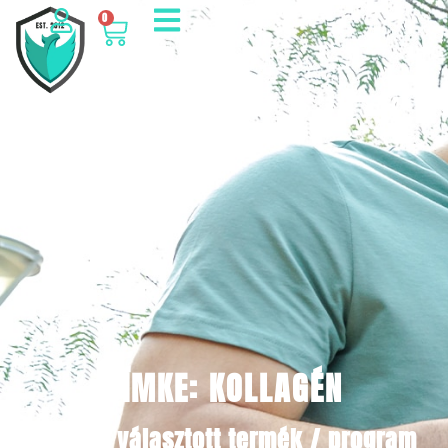
0
CÍMKE: KOLLAGÉN
Minden választott termék / program