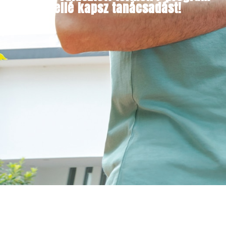
mellé kapsz tanácsadást!​