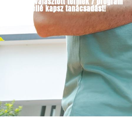
Minden választott termék / program
mellé kapsz tanácsadást!​