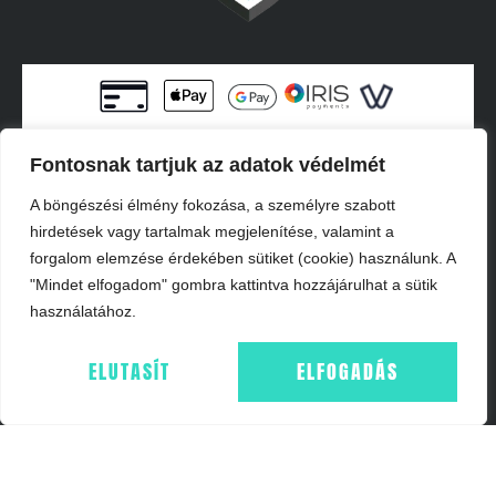
INFORMÁCIÓK
Fontosnak tartjuk az adatok védelmét
A böngészési élmény fokozása, a személyre szabott
IMPRESSZUM
hirdetések vagy tartalmak megjelenítése, valamint a
ÁSZF
forgalom elemzése érdekében sütiket (cookie) használunk. A
ADATKEZELÉS - GDPR
"Mindet elfogadom" gombra kattintva hozzájárulhat a sütik
COOKIE NYILATKOZAT
használatához.
WEBSHOP
ELUTASÍT
ELFOGADÁS
FŐOLDAL
KOSÁR
ELÉRHETŐSÉGEK