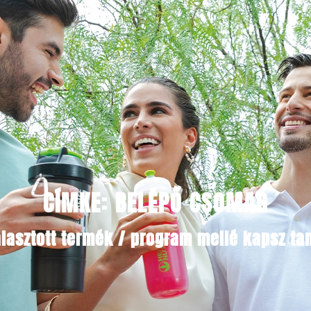
CÍMKE: BELÉPŐ CSOMAG
lasztott termék / program mellé kapsz tan