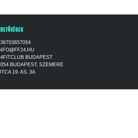
RHETŐSÉGEK
+36703657054
INFO@FF24.HU
24FITCLUB BUDAPEST
1054 BUDAPEST, SZEMERE
TCA 19. AS. 3A