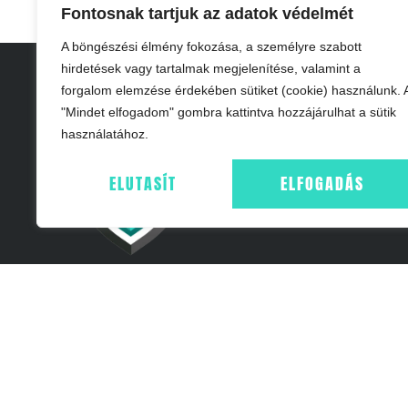
Fontosnak tartjuk az adatok védelmét
A böngészési élmény fokozása, a személyre szabott
hirdetések vagy tartalmak megjelenítése, valamint a
INFORMÁCIÓK
forgalom elemzése érdekében sütiket (cookie) használunk. 
"Mindet elfogadom" gombra kattintva hozzájárulhat a sütik
IMPRESSZUM
használatához.
ÁSZF
ADATKEZELÉS -
ELUTASÍT
ELFOGADÁS
COOKIE NYILAT
© Minden jog fenntartva! FitFuture24 Kft. 2025